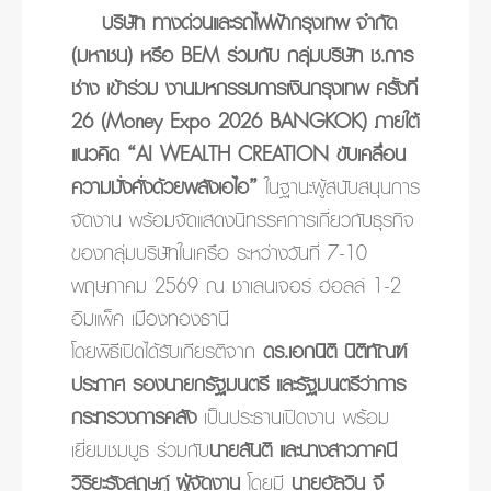
Previous
บริษัท ทางด่วนและรถไฟฟ้ากรุงเทพ จำกัด
(มหาชน) หรือ BEM ร่วมกับ กลุ่มบริษัท ช.การ
ช่าง เข้าร่วม งานมหกรรมการเงินกรุงเทพ ครั้งที่
26 (Money Expo 2026 BANGKOK) ภายใต้
แนวคิด “AI WEALTH CREATION ขับเคลื่อน
ความมั่งคั่งด้วยพลังเอไอ”
ในฐานะผู้สนับสนุนการ
จัดงาน พร้อมจัดแสดงนิทรรศการเกี่ยวกับธุรกิจ
ของกลุ่มบริษัทในเครือ ระหว่างวันที่ 7-10
พฤษภาคม 2569 ณ ชาเลนเจอร์ ฮอลล์ 1-2
อิมแพ็ค เมืองทองธานี
โดยพิธีเปิดได้รับเกียรติจาก
ดร.เอกนิติ นิติทัณฑ์
ประภาศ รองนายกรัฐมนตรี และรัฐมนตรีว่าการ
กระทรวงการคลัง
เป็นประธานเปิดงาน พร้อม
เยี่ยมชมบูธ ร่วมกับ
นายสันติ และนางสาวภาคนี
วิริยะรังสฤษฎ์ ผู้จัดงาน
โดยมี
นายอัลวิน จี