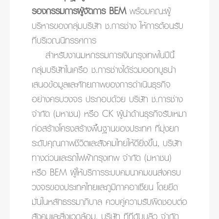
รองกรรมการผู้จัดการ BEM
พร้อมคณะผู้
บริหารของกลุ่มบริษัท ช.การช่าง ให้การต้อนรับ
ที่บริเวณนิทรรศการ
สำหรับงานมหกรรมการเงินกรุงเทพในปีนี้
กลุ่มบริษัทในเครือ ช.การช่างได้ร่วมออกบูธนำ
เสนอข้อมูลและศักยภาพของการดำเนินธุรกิจ
อย่างครบวงจร ประกอบด้วย บริษัท ช.การช่าง
จำกัด (มหาชน) หรือ CK ผู้นำด้านธุรกิจรับเหมา
ก่อสร้างโครงสร้างพื้นฐานของประเทศ ที่มุ่งยก
ระดับคุณภาพชีวิตและสังคมไทยให้ดียิ่งขึ้น, บริษัท
ทางด่วนและรถไฟฟ้ากรุงเทพ จำกัด (มหาชน)
หรือ BEM ผู้ให้บริการระบบคมนาคมขนส่งครบ
วงจรของประเทศไทยและภูมิภาคอาเซียน โดยยึด
มั่นในหลักธรรมาภิบาล ควบคู่ความรับผิดชอบต่อ
สังคมและสิ่งแวดล้อม, บริษัท ทีทีดับบลิว จำกัด