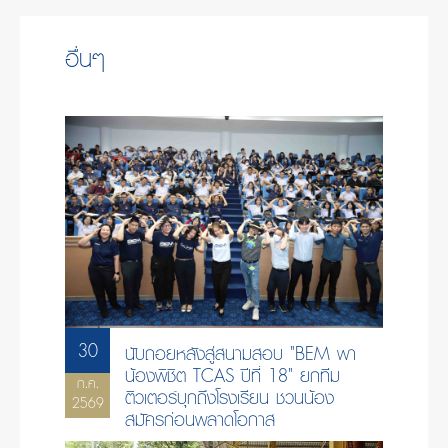
อื่นๆ
30
นับถอยหลังสู่สนามสอบ "BEM พา
น้องพิชิต TCAS ปีที่ 18" ยกทีม
ก.ค.
ติวเตอร์บุกถึงโรงเรียน ชวนน้อง
2569
สมัครก่อนพลาดโอกาส