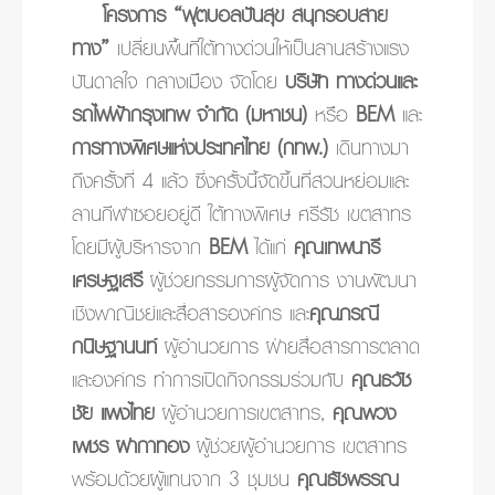
โครงการ “ฟุตบอลปันสุข สนุกรอบสาย
ทาง”
เปลี่ยนพื้นที่ใต้ทางด่วนให้เป็นลานสร้างแรง
บันดาลใจ กลางเมือง จัดโดย
บริษัท ทางด่วนและ
รถไฟฟ้ากรุงเทพ จำกัด (มหาชน)
หรือ
BEM
และ
การทางพิเศษแห่งประเทศไทย (กทพ.)
เดินทางมา
ถึงครั้งที่ 4 แล้ว ซึ่งครั้งนี้จัดขึ้นที่สวนหย่อมและ
ลานกีฬาซอยอยู่ดี ใต้ทางพิเศษ ศรีรัช เขตสาทร
โดยมีผู้บริหารจาก
BEM
ได้แก่
คุณเทพนารี
เศรษฐเสรี
ผู้ช่วยกรรมการผู้จัดการ งานพัฒนา
เชิงพาณิชย์และสื่อสารองค์กร และ
คุณภรณี
กนิษฐานนท์
ผู้อำนวยการ ฝ่ายสื่อสารการตลาด
และองค์กร ทำการเปิดกิจกรรมร่วมกับ
คุณธวัช
ชัย แพงไทย
ผู้อำนวยการเขตสาทร,
คุณพวง
เพชร ฝากาทอง
ผู้ช่วยผู้อำนวยการ เขตสาทร
พร้อมด้วยผู้แทนจาก 3 ชุมชน
คุณธัชพรรณ