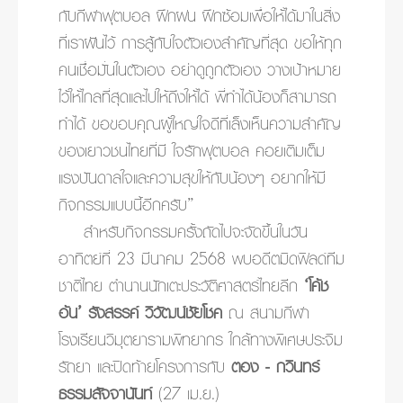
กับกีฬาฟุตบอล ฝึกฝน ฝึกซ้อมเพื่อให้ได้มาในสิ่ง
ที่เราฝันไว้ การสู้กับใจตัวเองสำคัญที่สุด ขอให้ทุก
คนเชื่อมั่นในตัวเอง อย่าดูถูกตัวเอง วางเป้าหมาย
ไว้ให้ไกลที่สุดและไปให้ถึงให้ได้ พี่ทำได้น้องก็สามารถ
ทำได้ ขอขอบคุณผู้ใหญ่ใจดีที่เล็งเห็นความสำคัญ
ของเยาวชนไทยที่มี ใจรักฟุตบอล คอยเติมเต็ม
แรงบันดาลใจและความสุขให้กับน้องๆ อยากให้มี
กิจกรรมแบบนี้อีกครับ”
สำหรับกิจกรรมครั้งถัดไปจะจัดขึ้นในวัน
อาทิตย์ที่ 23 มีนาคม 2568 พบอดีตมิดฟิลด์ทีม
ชาติไทย ตำนานนักเตะประวัติศาสตร์ไทยลีก
‘โค้ช
อ้น’ รังสรรค์ วิวัฒน์ชัยโชค
ณ สนามกีฬา
โรงเรียนวิมุตยารามพิทยากร ใกล้ทางพิเศษประจิม
รัถยา และปิดท้ายโครงการกับ
ตอง - กวินทร์
ธรรมสัจจานันท์
(27 เม.ย.)