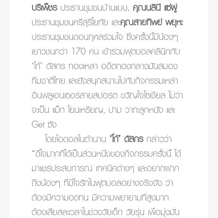
บริเพ็ชร
ประธานชุมชนบ้านแบบ,
คุณนลินี แซ่ผู่
ประธานชุมชนศรีสุริโยทัย และ
คุณสายทิพย์ พยุหะ
ประธานชุมชนดอนกุศลร่วมใจ ซึ่งครั้งนี้มีน้องๆ
เยาวชนกว่า 170 คน เข้าร่วมฟุตบอลคลินิกกับ
‘โก้’ ดัสกร ทองเหลา อดีตกองกลางมันสมอง
ทีมชาติไทย และยังสนุกสนานไปกับกิจกรรมเหล่า
อินฟลูเอนเซอร์สายสปอร์ต ขวัญใจโซเชียล ไม่ว่า
จะเป็น แม็ก โยนเหรียญ, ปาม วาทะลูกหนัง และ
Get ซัง
โดยไอดอลในตำนาน
‘โก้’ ดัสกร
กล่าวว่า
“ดีใจมากที่ได้เป็นส่วนหนึ่งของกิจกรรมครั้งนี้ ได้
มาแชร์ประสบการณ์ เทคนิคต่างๆ และอยากฝาก
ถึงน้องๆ ที่มีใจรักในฟุตบอลอย่างจริงจัง ว่า
ต้องมีความอดทน มีความพยายามที่สูงมาก
ต้องเสียสละเวลาในช่วงวัยเด็ก วัยรุ่น เพื่อมุ่งมั่น