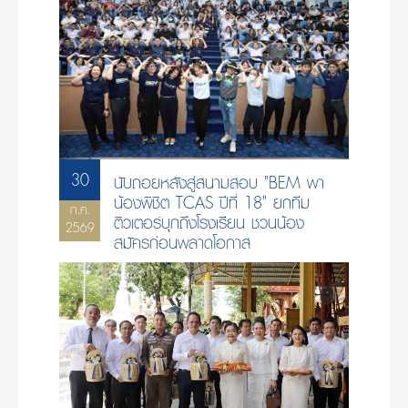
30
นับถอยหลังสู่สนามสอบ "BEM พา
น้องพิชิต TCAS ปีที่ 18" ยกทีม
ก.ค.
ติวเตอร์บุกถึงโรงเรียน ชวนน้อง
2569
สมัครก่อนพลาดโอกาส