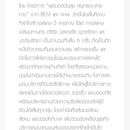
โดย โครงการ “ฟุตบอลปันสุข สนุกรอบสาย
ทาง” จาก BEM และ กทพ. จัดขึ้นในพื้นที่ลาน
กีฬาใกล้ทางพิเศษ 5 สายทาง ได้แก่ ทางพิเศษ
เฉลิมมหานคร ศรีรัช ฉลองรัช อุดรรัถยา และ
ประจิมรัถยา เป็นจำนวนทั้งสิ้น 6 ครั้ง ถือเป็นอีก
หนึ่งกิจกรรมที่มอบความสุข สร้างรอยยิ้ม และ
เปิดโอกาสให้เยาวชนในชุมชนรอบทางพิเศษได้
พัฒนาศักยภาพด้านกีฬา โดยทั้งสองหน่วยงาน
มุ่งมั่นดำเนินงานภายใต้เป้าหมายร่วมกัน ในการส่ง
มอบบริการที่มีประสิทธิภาพ เพื่อให้ผู้ใช้บริการทาง
พิเศษเดินทางได้อย่างสะดวก รวดเร็ว และปลอดภัย
พร้อมบริหารงานด้วยความรับผิดชอบต่อผู้มี
ส่วนได้เสียทุกกลุ่ม โดยคำนึงถึงสิ่งแวดล้อม
สังคม และบรรษัทภิบาล เพื่อร่วมขับเคลื่อนธุรกิจ
บริการคมนาคมขนส่งของประเทศไทยให้เติบโต